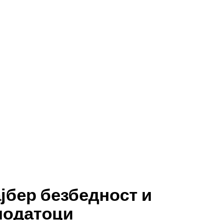
ајбер безбедност и
податоци