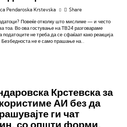
ica Pendaroska Krstevska
Share
одатоци? Повеќе отколку што мислиме — и често
за тоа. Во ова гостување на ТВ24 разговараме
 податоците не треба да се сфаќаат како реакција
а. Безбедноста не е само прашање на…
ндаровска Крстевска за
 користиме АИ без да
рашувајте ги чат
тин, со општи форми,