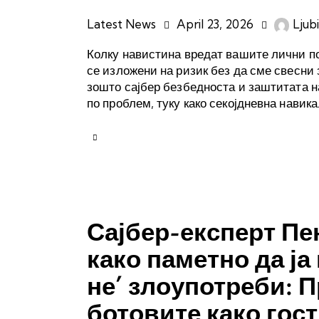
Latest News
April 23, 2026
Ljub
Колку навистина вредат вашите лични п
се изложени на ризик без да сме свесни 
зошто сајбер безбедноста и заштитата на
по проблем, туку како секојдневна навик
Сајбер-експерт Пе
како паметно да ја
не’ злоупотреби: П
ботовите како гос